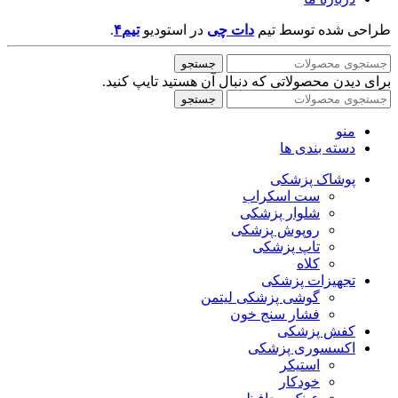
طراحی شده توسط تیم
دات چی
در
استودیو
تیم۴
.
جستجو
برای دیدن محصولاتی که دنبال آن هستید تایپ کنید.
جستجو
منو
دسته بندی ها
پوشاک پزشکی
ست اسکراب
شلوار پزشکی
روپوش پزشکی
تاپ پزشکی
کلاه
تجهیزات پزشکی
گوشی پزشکی لیتمن
فشار سنج خون
کفش پزشکی
اکسسوری پزشکی
استیکر
خودکار