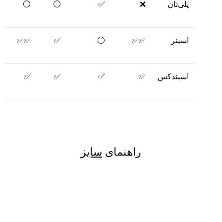
پلی‌تان
❌
✅
⚪️
⚪️
اسپنر
✅✅
⚪️
✅
✅✅
اسپندکس
✅
✅
✅
✅
راهنمای
سایز