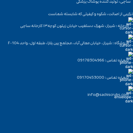
ساچی، تولید کننده پوشاک پزشکی
ترکیبی از اصالت، شکوه و کیفیتی که شایسته شماست
کارخانه : شیراز، شهرک دستغیب خیابان زیتون کوچه۱۳ کارخانه ساچی
فروشگاه : شیراز، خیابان معالی آباد، مجتمع پین پلازا، طبقه اول، واحد F-104
شماره تماس : 09178304966
شماره تماس : 09170453000
info@sachiscrubs.com